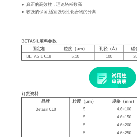
● 真正的高效柱，理论塔板数高
● 较强的保留,适宜强极性化合物的分离
BETASIL填料参数
固定相
粒度（μ
m
）
孔径（
Å
）
碳
BETASIL C18
5,10
100
2
订货资料
品牌
粒度（μ
m
）
规格（
mm
）
5
4.6
×
100
Betasil C18
5
4.6
×
150
5
4.6
×
200
5
4.6
×
250