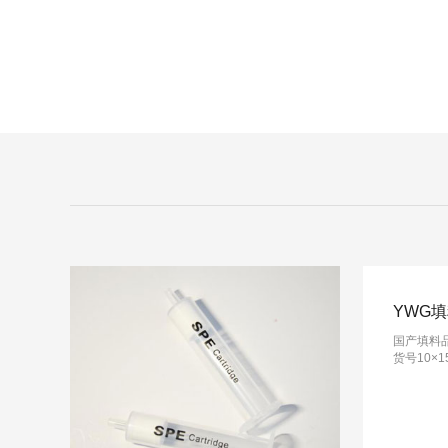
YWG
国产填料品
货号10×1